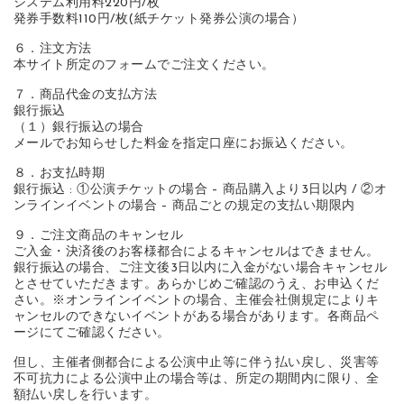
システム利用料220円/枚
発券手数料110円/枚(紙チケット発券公演の場合）
６．注文方法
本サイト所定のフォームでご注文ください。
７．商品代金の支払方法
銀行振込
（１）銀行振込の場合
メールでお知らせした料金を指定口座にお振込ください。
８．お支払時期
銀行振込 : ①公演チケットの場合 – 商品購入より3日以内 / ②オ
ンラインイベントの場合 – 商品ごとの規定の支払い期限内
９．ご注文商品のキャンセル
ご入金・決済後のお客様都合によるキャンセルはできません。
銀行振込の場合、ご注文後3日以内に入金がない場合キャンセル
とさせていただきます。あらかじめご確認のうえ、お申込くだ
さい。※オンラインイベントの場合、主催会社側規定によりキ
ャンセルのできないイベントがある場合があります。各商品ペ
ージにてご確認ください。
但し、主催者側都合による公演中止等に伴う払い戻し、災害等
不可抗力による公演中止の場合等は、所定の期間内に限り、全
額払い戻しを行います。