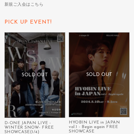
新規ご入会はこちら
PICK UP EVENT!
SOLD OUT
SOLD OUT
HYOBIN LIVE in JAPAN
D-ONE JAPAN LIVE -
vol.1 - Begin again FREE
WINTER SNOW- FREE
SHOWCASE
SHOWCASE(1/4)