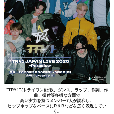
“TRY1”(トライワン)は歌、ダンス、ラップ、作詞、作
曲、振付等多様な方面で
高い実力を持つメンバー7人が調和し、
ヒップホップをベースにR＆Bなどを広く表現してい
く。