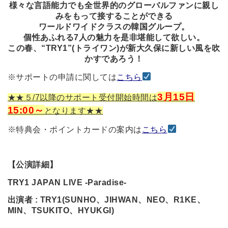
様々な言語能力でも全世界的のグローバルファンに親し
みをもって接することができる
ワールドワイドクラスの韓国グループ。
個性あふれる7人の魅力を是非堪能して欲しい。
この春、“TRY1”(トライワン)が新大久保に新しい風を吹
かすであろう！
※サポートの申請に関しては
こちら
3月15日
★★５/7以降のサポート受付開始時間は
15:00～
となります★★
※特典会・ポイントカードの案内は
こちら
【公演詳細】
TRY1 JAPAN LIVE -Paradise-
出演者 : TRY1(SUNHO、JIHWAN、NEO、R1KE、
MIN、TSUKITO、HYUKGI)