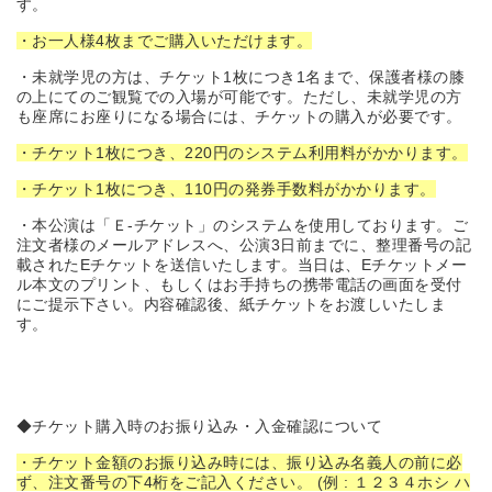
す。
・お一人様4枚までご購入いただけます。
・未就学児の方は、チケット1枚につき1名まで、保護者様の膝
の上にてのご観覧での入場が可能です。ただし、未就学児の方
も座席にお座りになる場合には、チケットの購入が必要です。
・チケット1枚につき、220円のシステム利用料がかかります。
・チケット1枚につき、110円の発券手数料がかかります。
・本公演は「Ｅ-チケット」のシステムを使用しております。ご
注文者様のメールアドレスへ、公演3日前までに、整理番号の記
載されたEチケットを送信いたします。当日は、Eチケットメー
ル本文のプリント、もしくはお手持ちの携帯電話の画面を受付
にご提示下さい。内容確認後、紙チケットをお渡しいたしま
す。
◆チケット購入時のお振り込み・入金確認について
・チケット金額のお振り込み時には、振り込み名義人の前に必
ず、注文番号の下4桁をご記入ください。 (例 : １２３４ホシ ハ