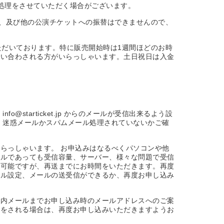
処理をさせていただく場合がございます。
ル、及び他の公演チケットへの振替はできませんので、
ただいております。特に販売開始時は1週間ほどのお時
問い合わされる方がいらっしゃいます。土日祝日は入金
starticket.jp からのメールが受信出来るよう設
、迷惑メールかスパムメール処理されていないかご確
いらっしゃいます。 お申込みはなるべくパソコンや他
ールであっても受信容量、サーバー、様々な問題で受信
も可能ですが、再送までにお時間をいただきます。再度
ール設定、メールの送受信ができるか、再度お申し込み
案内メールまでお申し込み時のメールアドレスへのご案
更をされる場合は、再度お申し込みいただきますようお