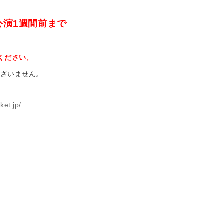
公演
1
週間前まで
ください。
ございません。
ket.jp/