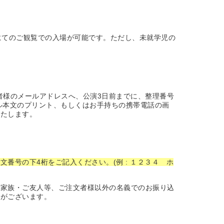
にてのご観覧での入場が可能です。ただし、未就学児の
者様のメールアドレスへ、公演3日前までに、整理番号
ル本文のプリント、もしくはお手持ちの携帯電話の画
いたします。
番号の下4桁をご記入ください。(例 : １２３４ ホ
ご家族・ご友人等、ご注文者様以外の名義でのお振り込
合がございます。