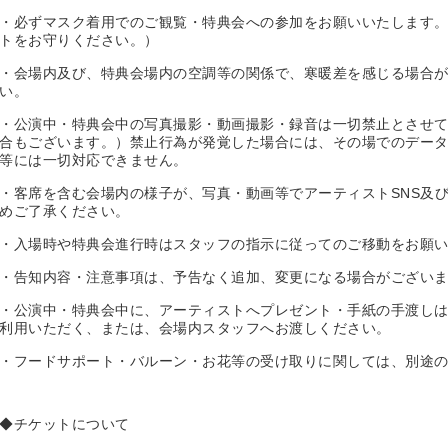
・必ずマスク着用でのご観覧・特典会への参加をお願いいたします
トをお守りください。）
・会場内及び、特典会場内の空調等の関係で、寒暖差を感じる場合
い。
・公演中・特典会中の写真撮影・動画撮影・録音は一切禁止とさせ
合もございます。）禁止行為が発覚した場合には、その場でのデー
等には一切対応できません。
・客席を含む会場内の様子が、写真・動画等でアーティストSNS及び
めご了承ください。
・入場時や特典会進行時はスタッフの指示に従ってのご移動をお願
・告知内容・注意事項は、予告なく追加、変更になる場合がござい
・公演中・特典会中に、アーティストへプレゼント・手紙の手渡しは
利用いただく、または、会場内スタッフへお渡しください。
・フードサポート・バルーン・お花等の受け取りに関しては、別途
◆チケットについて