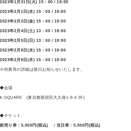
2023
年
1
月
31
日
(
火
) 15
：
00 / 19:00
2023
年
2
月
1
日
(
水
) 15
：
00 / 19:00
2023
年
2
月
3
日
(
金
) 15
：
00 / 19:00
2023
年
2
月
4
日
(
土
) 13
：
00 / 19:00
2023
年
2
月
5
日
(
日
) 13
：
00 / 19:00
2023
年
2
月
8
日
(
水
) 15
：
00 / 19:00
2023
年
2
月
9
日
(
木
) 15
：
00 / 19:00
※特典等の詳細は後日お知らせいたします。
◆会場
K-SQUARE (東京都新宿区大久保1-8-4 3F)
◆チケット
前売り券
: 5,000
円
(
税込
)
/
当日券
: 5,500
円
(
税込
)