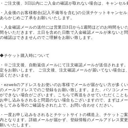
・ご注文後、3日以内にご入金の確認が取れない場合は、キャンセル
・入金後のお客様都合(記入不備等を含む)の公演チケットキャンセ
あらかじめご了承をお願いいたします。
・入金確認メールの送付には営業日3日から1週間ほどのお時間をい
間をいただきます。土日を含めた日数で入金確認メールが来ないと
の確認はできませんのでご理解をお願い致します。
◆チケット購入時について
・※ご注文後、自動返信メールにて注文確認メールが送信されます。 info@
定をお願いします。 ご注文後、注文確認メールが届いてない場合は
認くださいませ。
・ezwebのアドレスをお使いのお客様でメールが届かない方が多く
のメールアドレスでのご登録をお願い致します。また、パソコンメ
ができない場合がございます。こちらで再送をさせていただくこと
お申し込みをされると問題のない場合もございますので、まずはメ
をしてみる等のご確認をされた上で、お問い合わせください。
・一度お申し込みをされるとチケットサイトの構造上、チケットご
内となります。詳細メールが届かず、登録情報のメールアドレス変
願いいたします。