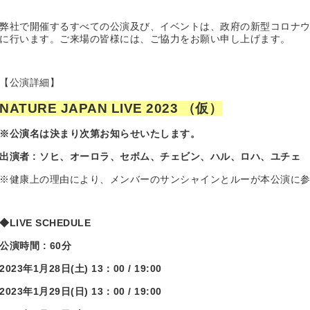
弊社で開催するすべての公演及び、イベントは、政府の新型コロナ
に行います。ご来場の皆様には、ご協力をお願い申し上げます。
【公演詳細】
NATURE JAPAN LIVE 2023
（仮）
※公演名は決まり次第お知らせいたします。
出演者
:
ソヒ、オーロラ、セボム、チェビン、ハル、ロハ、ユチェ
※健康上の理由により、メンバーのサンシャインとルーが本公演に
◆
LIVE SCHEDULE
公演時間
: 60
分
2023
年
1
月
28
日
(
土
) 13
：
00 / 19:00
2023
年
1
月
29
日
(
日
) 13
：
00 / 19:00