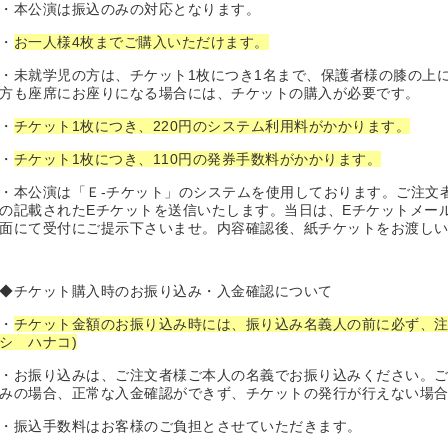
・本公演は振込のみの対応となります。
・
お一人様4枚までご購入いただけます。
・未就学児の方は、チケット1枚につき1名まで、保護者様の膝の上
方も座席にお座りになる場合には、チケットの購入が必要です。
・
チケット1枚につき、220円のシステム利用料がかかります。
・
チケット1枚につき、110円の発券手数料がかかります。
・本公演は「Ｅ-チケット」のシステムを使用しております。ご注文
の記載されたEチケットを送信いたします。当日は、Eチケットメー
面にて受付にご提示下さいませ。内容確認後、紙チケットをお渡し
◆チケット購入時のお振り込み・入金確認について
・
チケット金額のお振り込み時には、振り込み名義人の前に必ず、注文
シ ハナコ)
・お振り込みは、ご注文者様ご本人の名義でお振り込みください。
みの場合、正常な入金確認ができず、チケットの発行が行えない場
・振込手数料はお客様のご負担とさせていただきます。