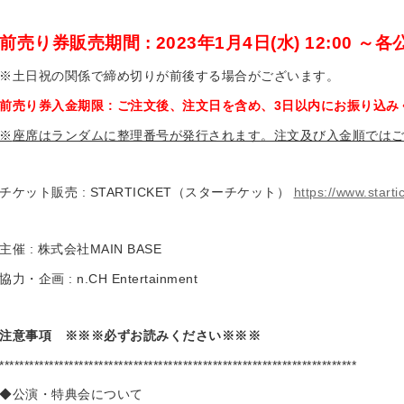
前売り券販売期間
: 2023
年
1
月
4
日
(
水
) 12:00
～各
※土日祝の関係で締め切りが前後する場合がございます。
前売り券入金期限
:
ご注文後、注文日を含め、
3
日以内にお振り込み
※
座席はランダムに整理番号が発行されます。注文及び入金順では
チケット販売 : STARTICKET（スターチケット）
https://www.startic
主催 : 株式会社MAIN BASE
協力・企画 : n.CH Entertainment
注意事項
※※※
必ずお読みください
※※※
************************************************************************
◆公演・特典会について