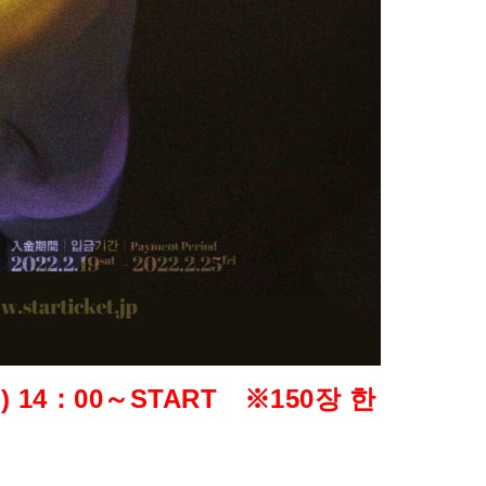
일
)
14
：
00
～
START
※
150
장
한