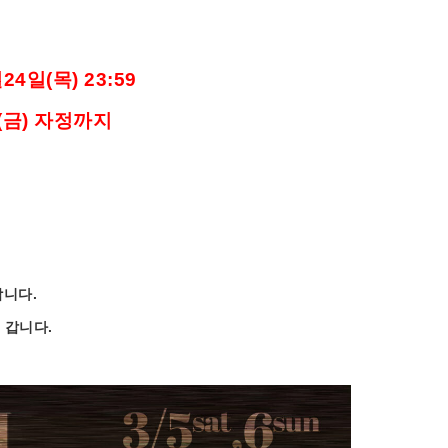
월
24
일
(
목
)
23:59
(
금
)
자정까지
합니다
.
갑니다
.