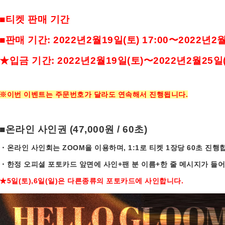
■
티켓
판매
기간
■
판매
기간
:
2022
년
2
월
19
일
(
토
) 17:00
〜
2022
년
2
★
입금
기간
:
2022
년
2
월
19
일
(
토
)
〜
2022
년
2
월
25
일
※
이번 이벤트는
주문번호가
달라도
연속해서
진행됩니다
.
■
온라인
사인권
(47,000
원
/
60
초
)
・
온라인
사인회는
ZOOM
을
이용하며
,
1:1
로
티켓
1
장당
60
초
진행
・
한정
오피셜
포토카드
앞면에
사인
+
팬
분
이름
+
한
줄
메시지가
들어
★5
일
(
토
),6
일
(
일
)
은 다른종류의 포토카드에 사인합니다
.