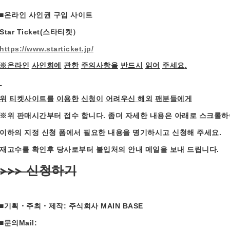
■
온라인
사인권
구입
사이트
Star Ticket
(
스타티켓
）
https://www.starticket.jp/
※
온라인
사인회에
관한
주의사항을
반드시
읽어
주세요
.
위
티켓사이트를
이용한
신청이
어려우신
해외
팬분들에게
※
위
판매시간부터
접수
합니다
.
좀더
자세한
내용은
아래로
스크롤하
이하의 지정 신청 폼에서 필요한 내용을 명기하시고 신청해 주세요
.
재고수를 확인후 당사로부터 불입처의 안내 메일을 보내 드립니다
.
>>> 신청하기
■
기획
・
주최
・
제작
:
주식회사
MAIN BASE
■
문의
Mail: