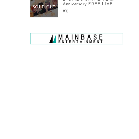
Anniversary FREE LIVE
SOLD OUT
¥0