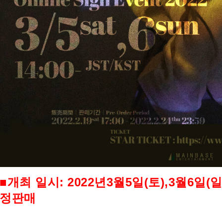
■
개최
일시
:
2022
년
3
월
5
일
(
토
),3
월
6
일
(
정판매