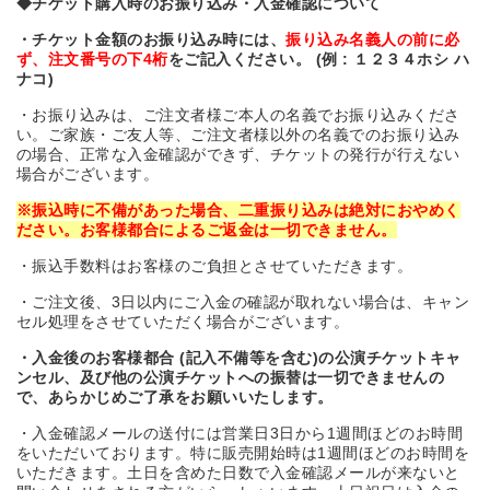
◆
チケット購入時のお振り込み・入金確認について
・チケット金額のお振り込み時には、
振り込み名義人の前に必
ず、注文番号の下4桁
をご記入ください。 (例 : １２３４ホシ
ハ
ナコ)
・お振り込みは、ご注文者様ご本人の名義でお振り込みくださ
い。ご家族・ご友人等、ご注文者様以外の名義でのお振り込み
の場合、正常な入金確認ができず、チケットの発行が行えない
場合がございます。
※
振込時に不備があった場合、二重振り込みは絶対におやめく
ださい。お客様都合によるご返金は一切できません。
・振込手数料はお客様のご負担とさせていただきます。
・ご注文後、3日以内にご入金の確認が取れない場合は、キャン
セル処理をさせていただく場合がございます。
・入金後のお客様都合 (記入不備等を含む)の公演チケットキャ
ンセル、及び他の公演チケットへの振替は一切できませんの
で、あらかじめご了承をお願いいたします。
・入金確認メールの送付には営業日3日から1週間ほどのお時間
をいただいております。特に販売開始時は1週間ほどのお時間を
いただきます。土日を含めた日数で入金確認メールが来ないと