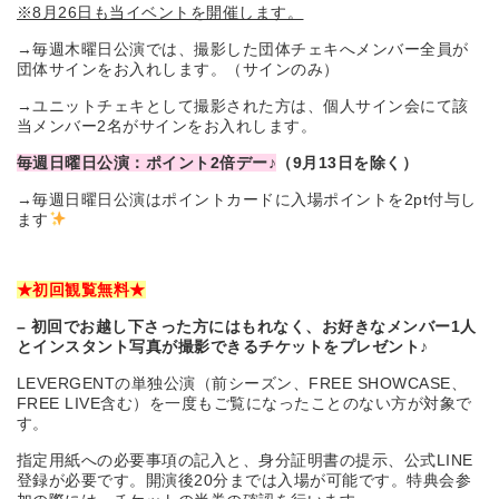
※8月26日も当イベントを開催します。
→毎週木曜日公演では、撮影した団体チェキへメンバー全員が
団体サインをお入れします。（サインのみ）
→ユニットチェキとして撮影された方は、個人サイン会にて該
当メンバー2名がサインをお入れします。
毎週日曜日公演：ポイント2倍デー♪
（
9月13日を除く）
→毎週日曜日公演はポイントカードに入場ポイントを2pt付与し
ます
★
初回観覧無料
★
–
初回でお越し下さった方にはもれなく、お好きなメンバー1人
とインスタント写真が撮影できるチケットをプレゼント♪
LEVERGENTの単独公演（前シーズン、FREE SHOWCASE、
FREE LIVE含む）を一度もご覧になったことのない方が対象で
す。
指定用紙への必要事項の記入と、身分証明書の提示、公式LINE
登録が必要です。開演後20分までは入場が可能です。特典会参