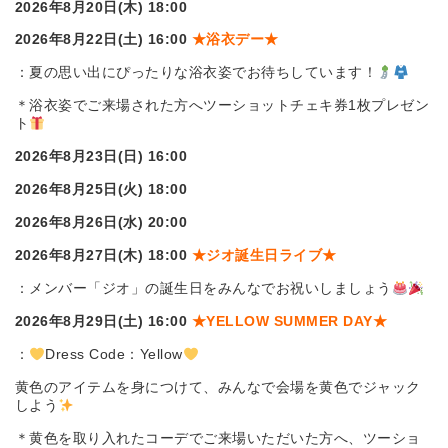
2026
年8月20日(木) 18:00
2026
年8月22日(土) 16:00
★
浴衣デー
★
：夏の思い出にぴったりな浴衣姿でお待ちしています！
＊浴衣姿でご来場された方へツーショットチェキ券1枚プレゼン
ト
2026
年8月23日(日) 16:00
2026
年8月25日(火) 18:00
2026
年8月26日(水) 20:00
2026
年8月27日(木) 18:00
★
ジオ誕生日ライブ
★
：メンバー「ジオ」の誕生日をみんなでお祝いしましょう
2026
年8月29日(土) 16:00
★
YELLOW SUMMER DAY
★
：
Dress Code：Yellow
黄色のアイテムを身につけて、みんなで会場を黄色でジャック
しよう
＊黄色を取り入れたコーデでご来場いただいた方へ、ツーショ